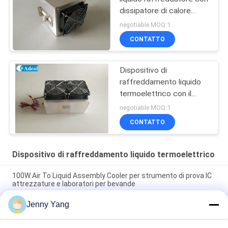
dissipatore di calore
miglior raffreddamento
negotiable MOQ:1
CONTATTO
Dispositivo di
raffreddamento liquido
termoelettrico con il
dissipatore di calore & la
negotiable MOQ:1
capacità di
CONTATTO
raffreddamento 300W
Dispositivo di raffreddamento liquido termoelettrico
100W Air To Liquid Assembly Cooler per strumento di prova IC
attrezzature e laboratori per bevande
Jenny Yang
Refrigeratore a liquido termoelettrico compatto con
dissipatori di calore ad alta densità e ventole di marca per la
dissipazione del calore in ambienti di laboratorio