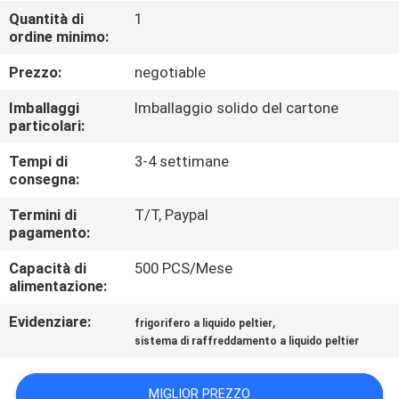
FABBRICA
Quantità di
1
ordine minimo:
CONTROLLO
Prezzo:
negotiable
DI
Imballaggi
Imballaggio solido del cartone
QUALITÀ
particolari:
Tempi di
3-4 settimane
consegna:
CONTATTO
STATI
Termini di
T/T, Paypal
pagamento:
UNITI
Capacità di
500 PCS/Mese
alimentazione:
NOTIZIE
Evidenziare:
,
frigorifero a liquido peltier
sistema di raffreddamento a liquido peltier
CASI
MIGLIOR PREZZO