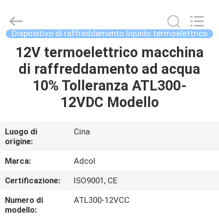
2026
Adcol
Electronics
(Guangzhou)
Co.,
Dispositivo di raffreddamento liquido termoelettrico
Ltd..
All
12V termoelettrico macchina
CASA
Rights
Reserved.
di raffreddamento ad acqua
PRODOTTI
10% Tolleranza ATL300-
12VDC Modello
VIDEO
Luogo di
Cina
origine:
CIRCA
NOI
Marca:
Adcol
Certificazione:
ISO9001, CE
GIRO
Numero di
ATL300-12VCC
DELLA
modello: