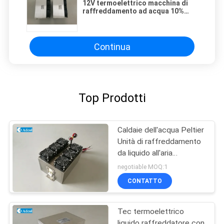
12V termoelettrico macchina di
raffreddamento ad acqua 10%
Tolleranza ATL300-12VDC
Modello
Continua
Top Prodotti
Caldaie dell'acqua Peltier
Unità di raffreddamento
da liquido all'aria
Assemblea
negotiable MOQ:1
termoelettrica
CONTATTO
Tec termoelettrico
liquido raffreddatore con