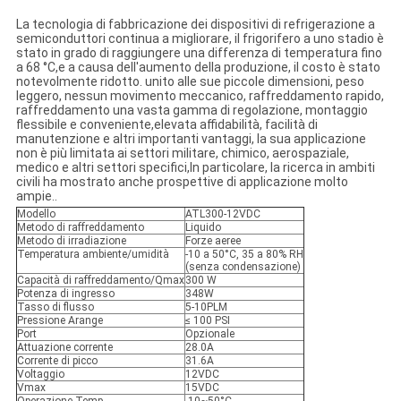
La tecnologia di fabbricazione dei dispositivi di refrigerazione a
semiconduttori continua a migliorare, il frigorifero a uno stadio è
stato in grado di raggiungere una differenza di temperatura fino
a 68 °C,e a causa dell'aumento della produzione, il costo è stato
notevolmente ridotto. unito alle sue piccole dimensioni, peso
leggero, nessun movimento meccanico, raffreddamento rapido,
raffreddamento una vasta gamma di regolazione, montaggio
flessibile e conveniente,elevata affidabilità, facilità di
manutenzione e altri importanti vantaggi, la sua applicazione
non è più limitata ai settori militare, chimico, aerospaziale,
medico e altri settori specifici,In particolare, la ricerca in ambiti
civili ha mostrato anche prospettive di applicazione molto
ampie..
Modello
ATL300-12VDC
Metodo di raffreddamento
Liquido
Metodo di irradiazione
Forze aeree
Temperatura ambiente/umidità
-10 a 50°C, 35 a 80% RH
(senza condensazione)
Capacità di raffreddamento/Qmax
300 W
Potenza di ingresso
348W
Tasso di flusso
5-10PLM
Pressione Arange
≤ 100 PSI
Port
Opzionale
Attuazione corrente
28.0A
Corrente di picco
31.6A
Voltaggio
12VDC
Vmax
15VDC