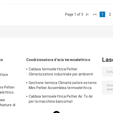
Page 1 of 3
|<
<<
1
2
Las
to
Condizionatore d'aria termoelettrico
Caldaia termoelettrica Peltier
Climatizzatore industriale per ambienti
ttore
industriali
Gestione termica Climatizzatore esterno
e Peltier
Mini Peltier Assemblea termoelettrica
lettrico
50W 24VDC
Caldaia termoelettrica Peltier Air To Air
daia
per la macchina bancomat
hiature di
personalizzata