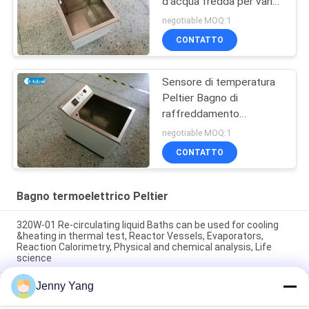
d'acqua fredda per vari
test
negotiable MOQ:1
CONTATTO
Sensore di temperatura
Peltier Bagno di
raffreddamento
Serbatoio di
negotiable MOQ:1
raffreddamento
CONTATTO
termoelettrico
Bagno termoelettrico Peltier
320W-01 Re-circulating liquid Baths can be used for cooling
&heating in thermal test, Reactor Vessels, Evaporators,
Reaction Calorimetry, Physical and chemical analysis, Life
science
Jenny Yang
I bagni a liquido a ricircolo Adcol 320W-02 sono progettati per
fornire raffreddamento e riscaldamento per un'ampia gamma
di soluzioni liquide.