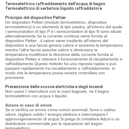
Termoelettrico raffreddamento dell'acqua di bagno
Termoelettrico di serbatoio liquido raffreddatore
Principio del dispositivo Peltier
Un dispositivo Peltier (modulo termoelettrico, dispositivo
termoelettrico) è un elemento di tipo piastra, all'interno del quale
i semiconduttori di tipo P e i semiconduttori di tipo N sono situati
alternativamente.Se la corrente continua viene fornita al
dispositivo Peltier , il calore viene trasferito all'interno del
dispositivo e una faccia genera calore e aumenta la temperatura
mentre l'altra faccia assorbe calore e diminuisce la
temperatura.modificare la direzione della corrente fornita al
dispositivo Peltier e ottenere il funzionamento di riscaldamento e
raffreddamento Questo metodo ha una risposta rapida e può
passare rapidamente tra riscaldamento e raffreddamento, in
modo che la temperatura possa essere controllata con
precisione.
Prevenzione delle scosse elettriche e degli incendi
Non usare l' interruttore con le mani bagnate, né il bagno
termoelettrico con acqua o liquido.
Azione in caso di errore
Se si verifica un errore come rumori anormali, fumo o cattivo
odore, tagliare subito l' energia elettrica e interrompere l'
approvvigionamento di acqua.Si prega di contattare Adcol o un
distributore commerciale per la riparazione del bagno
termoelettrico .