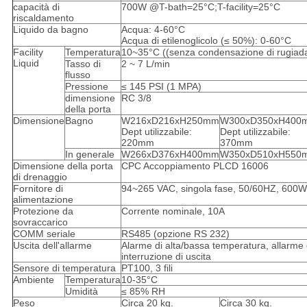
capacità di
700W @T-bath=25°C;T-facility=25°C
riscaldamento
Liquido da bagno
Acqua: 4-60°C
Acqua di etilenoglicolo (≤ 50%): 0-60°C
Facility
Temperatura
10~35°C ((senza condensazione di rugiad
Liquid
Tasso di
2 ~ 7 L/min
flusso
Pressione
≤ 145 PSI (1 MPA)
dimensione
RC 3/8
della porta
Dimensione
Bagno
W216xD216xH250mm
W300xD350xH400
Dept utilizzabile:
Dept utilizzabile:
220mm
370mm
In generale
W266xD376xH400mm
W350xD510xH550
Dimensione della porta
CPC Accoppiamento PLCD 16006
di drenaggio
Fornitore di
94~265 VAC, singola fase, 50/60HZ, 600W
alimentazione
Protezione da
Corrente nominale, 10A
sovraccarico
COMM seriale
RS485 (opzione RS 232)
Uscita dell'allarme
Alarme di alta/bassa temperatura, allarme 
interruzione di uscita
Sensore di temperatura
PT100, 3 fili
Ambiente
Temperatura
10-35°C
Umidità
≤ 85% RH
Peso
Circa 20 kg.
Circa 30 kg.