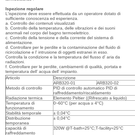
Ispezione regolare
L'ispezione deve essere effettuata da un operatore dotato di
sufficiente conoscenza ed esperienza.
a. Controllo dei contenuti visualizzati
b. Controllo della temperatura, delle vibrazioni e dei suoni
anormali nel corpo del bagno termoelettrico.
c. Controllo della tensione e della corrente del sistema di
alimentazione.
d. Controllare per le perdite e la contaminazione del fluido di
ricircolazione e l' intrusione di oggetti estranei in esso.
Controlla la condizione e la temperatura del flusso d' aria da
radiazioni.
f. Controllare per le perdite, cambiamenti di qualità, portata e
temperatura dell' acqua dell' impianto.
Articolo
Descrizione
ARB320-01
ARB320-02
Metodo di controllo
PID di controllo automatico PID di
raffreddamento/riscaldamento
Radiazione termica
Elemento Peltier ((Rifrescato a liquido)
Temperatura di
0~60°C (per acqua ≥ 4°C)
funzionamento
Stabilità temporale
± 0,04°C
Distribuzione
± 0,04°C
temporanea
capacità di
320W @T-bath=25°C;T-facility=25°C
raffreddamento