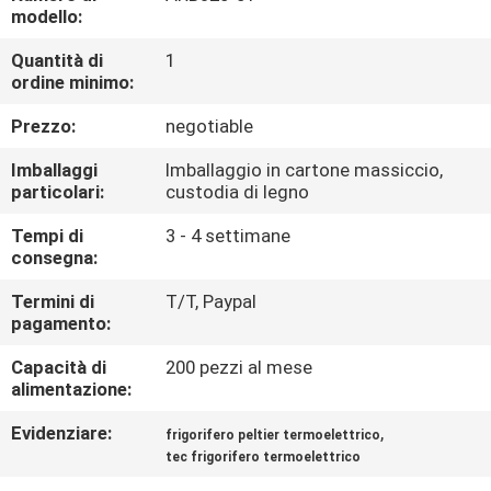
FABBRICA
modello:
Quantità di
1
CONTROLLO
ordine minimo:
DI
Prezzo:
negotiable
QUALITÀ
Imballaggi
Imballaggio in cartone massiccio,
particolari:
custodia di legno
CONTATTO
Tempi di
3 - 4 settimane
consegna:
STATI
UNITI
Termini di
T/T, Paypal
pagamento:
Capacità di
200 pezzi al mese
NOTIZIE
alimentazione:
Evidenziare:
,
frigorifero peltier termoelettrico
CASI
tec frigorifero termoelettrico