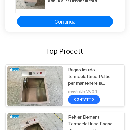
Acqua di raffreddamento
Termoelettrico Serbatoio Liquid
Cooler
Continua
Top Prodotti
Bagno liquido
termoelettrico Peltier
per mantenere la
temperatura costante
negotiable MOQ:1
CONTATTO
Peltier Element
Termoelettrico Bagno