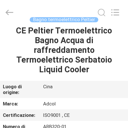
2026
Adcol
Electronics
(Guangzhou)
Co.,
Bagno termoelettrico Peltier
Ltd..
All
CE Peltier Termoelettrico
CASA
Rights
Reserved.
Bagno Acqua di
PRODOTTI
raffreddamento
Termoelettrico Serbatoio
VIDEO
Liquid Cooler
CIRCA
Luogo di
Cina
origine:
NOI
Marca:
Adcol
GIRO
Certificazione:
ISO9001 , CE
DELLA
Numero di
ARB320-01