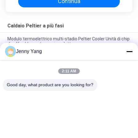
Continua
Caldaio Peltier a più fasi
Modulo termoelettrico multi-stadio Peltier Cooler Unità di chip
di raffreddamento semiconduttore
Jenny Yang
Modulo termoelettrico a più stadi, chip di raffreddamento
semiconduttore, finitura dorata
2:11 AM
Automobile Peltier Multi Stage Cooler Tec Peltier Modulo di
raffreddamento 4.0A Imax
Good day, what product are you looking for?
Categorie popolari
Tutti
Dispositivo Di 
Condizionatore 
Raffreddamento 
D'aria 
Termoelettrico Di 
Termoelettrico
Dispositivo Di 
Peltier
Peltier Plate Cooler