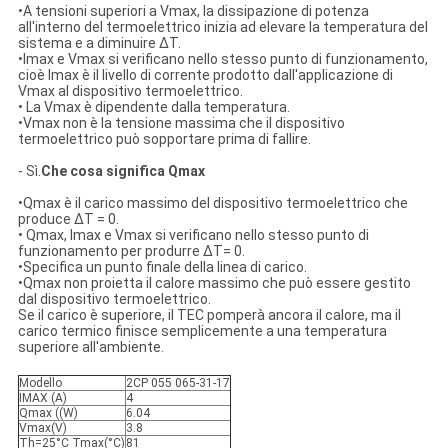
•A tensioni superiori a Vmax, la dissipazione di potenza
all'interno del termoelettrico inizia ad elevare la temperatura del
sistema e a diminuire ΔT.
•Imax e Vmax si verificano nello stesso punto di funzionamento,
cioè Imax è il livello di corrente prodotto dall'applicazione di
Vmax al dispositivo termoelettrico.
• La Vmax è dipendente dalla temperatura.
•Vmax non è la tensione massima che il dispositivo
termoelettrico può sopportare prima di fallire.
- Sì.
Che cosa significa Qmax
•Qmax è il carico massimo del dispositivo termoelettrico che
produce ΔT = 0.
• Qmax, Imax e Vmax si verificano nello stesso punto di
funzionamento per produrre ΔT= 0.
•Specifica un punto finale della linea di carico.
•Qmax non proietta il calore massimo che può essere gestito
dal dispositivo termoelettrico.
Se il carico è superiore, il TEC pomperà ancora il calore, ma il
carico termico finisce semplicemente a una temperatura
superiore all'ambiente.
Modello
2CP 055 065-31-17
IMAX (A)
4
Qmax ((W)
6.04
Vmax(V)
3.8
Th=25°C Tmax(°C)
81