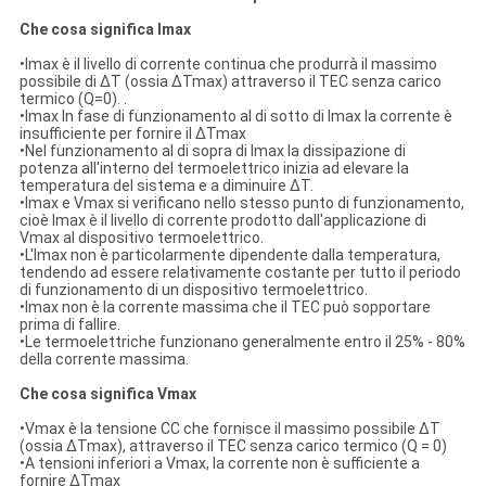
Che cosa significa Imax
•Imax è il livello di corrente continua che produrrà il massimo
possibile di ΔT (ossia ΔTmax) attraverso il TEC senza carico
termico (Q=0). .
•Imax In fase di funzionamento al di sotto di Imax la corrente è
insufficiente per fornire il ΔTmax
•Nel funzionamento al di sopra di Imax la dissipazione di
potenza all'interno del termoelettrico inizia ad elevare la
temperatura del sistema e a diminuire ΔT.
•Imax e Vmax si verificano nello stesso punto di funzionamento,
cioè Imax è il livello di corrente prodotto dall'applicazione di
Vmax al dispositivo termoelettrico.
•L'Imax non è particolarmente dipendente dalla temperatura,
tendendo ad essere relativamente costante per tutto il periodo
di funzionamento di un dispositivo termoelettrico.
•Imax non è la corrente massima che il TEC può sopportare
prima di fallire.
•Le termoelettriche funzionano generalmente entro il 25% - 80%
della corrente massima.
Che cosa significa Vmax
•Vmax è la tensione CC che fornisce il massimo possibile ΔT
(ossia ΔTmax), attraverso il TEC senza carico termico (Q = 0)
•A tensioni inferiori a Vmax, la corrente non è sufficiente a
fornire ΔTmax