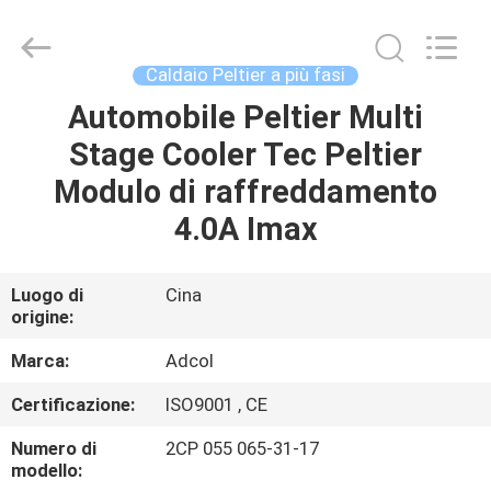
2026
Adcol
Electronics
(Guangzhou)
Co.,
Caldaio Peltier a più fasi
Ltd..
All
Automobile Peltier Multi
CASA
Rights
Reserved.
Stage Cooler Tec Peltier
PRODOTTI
Modulo di raffreddamento
4.0A Imax
VIDEO
Luogo di
Cina
origine:
CIRCA
NOI
Marca:
Adcol
Certificazione:
ISO9001 , CE
GIRO
Numero di
2CP 055 065-31-17
DELLA
modello: