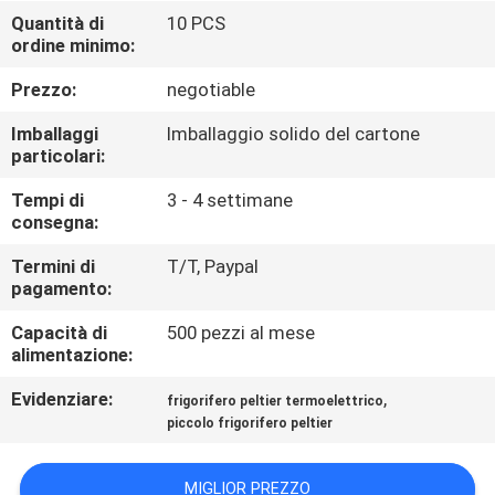
FABBRICA
Quantità di
10 PCS
ordine minimo:
CONTROLLO
Prezzo:
negotiable
DI
Imballaggi
Imballaggio solido del cartone
QUALITÀ
particolari:
Tempi di
3 - 4 settimane
consegna:
CONTATTO
STATI
Termini di
T/T, Paypal
pagamento:
UNITI
Capacità di
500 pezzi al mese
alimentazione:
NOTIZIE
Evidenziare:
,
frigorifero peltier termoelettrico
piccolo frigorifero peltier
CASI
MIGLIOR PREZZO