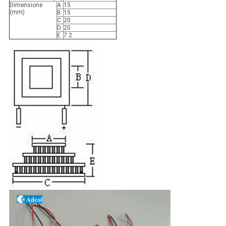
Dimensione
A
15
(mm)
B
15
C
20
D
20
E
7.2