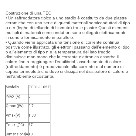
Costruzione di una TEC
• Un raffreddatore tipico a uno stadio è costituito da due piastre
ceramiche con una serie di questi materiali semiconduttori di tipo
p e n (leghe di telluride di bismuto) tra le piastre.Questi elementi
multipli di materiali semiconduttori sono collegati elettricamente
in serie e termicamente in parallelo.
• Quando viene applicata una tensione di corrente continua
positiva come illustrato, gli elettroni passano dall'elemento di tipo
p all'elemento di tipo n e la temperatura del lato freddo
diminuisce man mano che la corrente elettronica assorbe il
calore,fino a raggiungere l'equilibrioL'assorbimento di calore
(raffreddamento) è proporzionale alla corrente e al numero di
coppie termoelettriche.dove si dissipa nel dissipatore di calore e
nell'ambiente circostante.
Modello
TEC1-1105T
IMAX (A)
5
Qmax ((W)
3.7
Vmax(V)
1.33
Tmax ((°C)
67
Dimensione
A
10