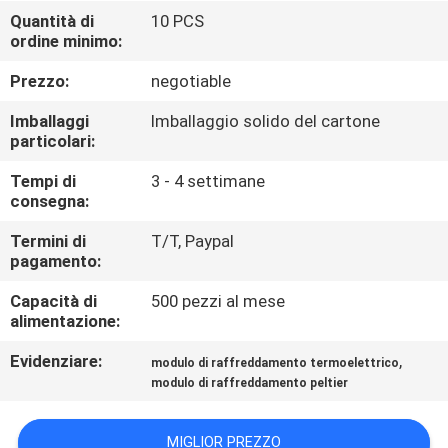
FABBRICA
Quantità di
10 PCS
ordine minimo:
CONTROLLO
Prezzo:
negotiable
DI
Imballaggi
Imballaggio solido del cartone
QUALITÀ
particolari:
Tempi di
3 - 4 settimane
consegna:
CONTATTO
STATI
Termini di
T/T, Paypal
pagamento:
UNITI
Capacità di
500 pezzi al mese
alimentazione:
NOTIZIE
Evidenziare:
,
modulo di raffreddamento termoelettrico
modulo di raffreddamento peltier
CASI
MIGLIOR PREZZO