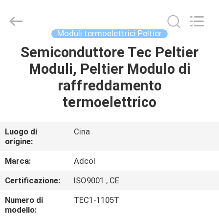
2026
Adcol
Electronics
(Guangzhou)
Co.,
Moduli termoelettrici Peltier
Ltd..
All
Semiconduttore Tec Peltier
CASA
Rights
Reserved.
Moduli, Peltier Modulo di
PRODOTTI
raffreddamento
termoelettrico
VIDEO
Luogo di
Cina
origine:
CIRCA
NOI
Marca:
Adcol
Certificazione:
ISO9001 , CE
GIRO
Numero di
TEC1-1105T
DELLA
modello: