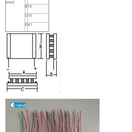
(mm)
B
15
C
10
D
4.1