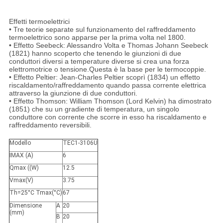
Effetti termoelettrici
• Tre teorie separate sul funzionamento del raffreddamento
termoelettrico sono apparse per la prima volta nel 1800.
• Effetto Seebeck: Alessandro Volta e Thomas Johann Seebeck
(1821) hanno scoperto che tenendo le giunzioni di due
conduttori diversi a temperature diverse si crea una forza
elettromotrice o tensione.Questa è la base per le termocoppie.
• Effetto Peltier: Jean-Charles Peltier scoprì (1834) un effetto
riscaldamento/raffreddamento quando passa corrente elettrica
attraverso la giunzione di due conduttori.
• Effetto Thomson: William Thomson (Lord Kelvin) ha dimostrato
(1851) che su un gradiente di temperatura, un singolo
conduttore con corrente che scorre in esso ha riscaldamento e
raffreddamento reversibili.
Modello
TEC1-3106U
IMAX (A)
6
Qmax ((W)
12.5
Vmax(V)
3.75
Th=25°C Tmax(°C)
67
Dimensione
A
20
(mm)
B
20