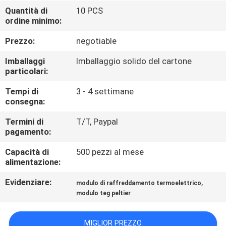
FABBRICA
Quantità di
10 PCS
ordine minimo:
CONTROLLO
Prezzo:
negotiable
DI
Imballaggi
Imballaggio solido del cartone
QUALITÀ
particolari:
Tempi di
3 - 4 settimane
consegna:
CONTATTO
STATI
Termini di
T/T, Paypal
pagamento:
UNITI
Capacità di
500 pezzi al mese
alimentazione:
NOTIZIE
Evidenziare:
,
modulo di raffreddamento termoelettrico
modulo teg peltier
CASI
MIGLIOR PREZZO