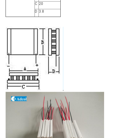
C
20
D
3.8