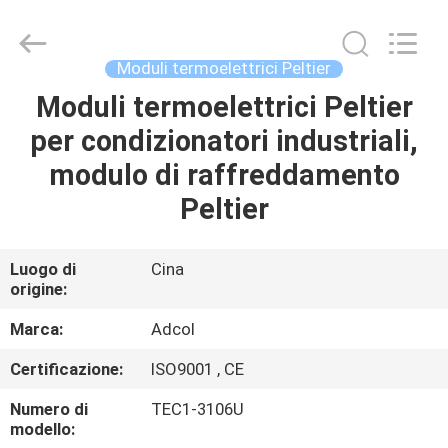
2026
Adcol
Electronics
(Guangzhou)
Co.,
Moduli termoelettrici Peltier
Ltd..
All
Moduli termoelettrici Peltier
CASA
Rights
Reserved.
per condizionatori industriali,
PRODOTTI
modulo di raffreddamento
Peltier
VIDEO
Luogo di
Cina
origine:
CIRCA
NOI
Marca:
Adcol
Certificazione:
ISO9001 , CE
GIRO
Numero di
TEC1-3106U
DELLA
modello: