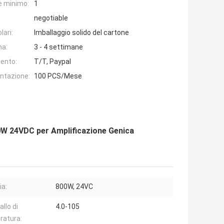
e minimo:
1
negotiable
lari:
Imballaggio solido del cartone
na:
3 - 4 settimane
ento:
T/T, Paypal
entazione:
100 PCS/Mese
0W 24VDC per Amplificazione Genica
ia:
800W, 24VC
allo di
4.0-105
ratura: