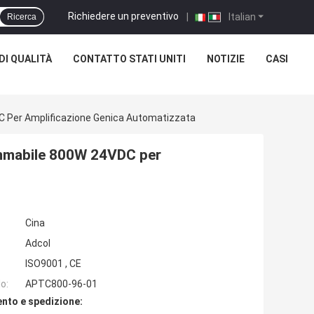
Richiedere un preventivo
|
Italian
Ricerca
DI QUALITÀ
CONTATTO STATI UNITI
NOTIZIE
CASI
C Per Amplificazione Genica Automatizzata
ammabile 800W 24VDC per
Cina
Adcol
ISO9001 , CE
o:
APTC800-96-01
nto e spedizione: