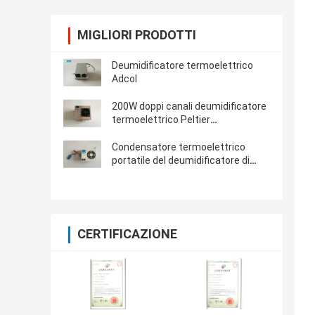
MIGLIORI PRODOTTI
Deumidificatore termoelettrico
Adcol
200W doppi canali deumidificatore
termoelettrico Peltier
Condensatore
Condensatore termoelettrico
portatile del deumidificatore di
Peltier, potere stimato 35W
CERTIFICAZIONE