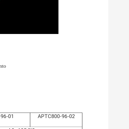
ento
96-01
APTC800-96-02