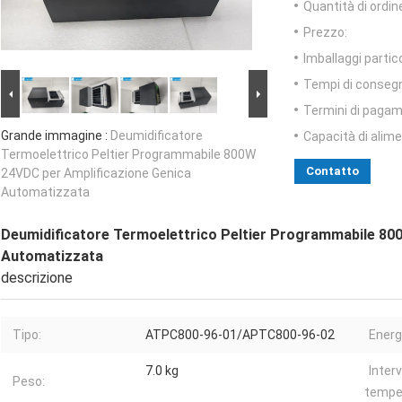
Quantità di ordin
Prezzo:
Imballaggi partico
Tempi di conseg
Termini di pagam
Grande immagine :
Deumidificatore
Capacità di alim
Termoelettrico Peltier Programmabile 800W
Contatto
24VDC per Amplificazione Genica
Automatizzata
Deumidificatore Termoelettrico Peltier Programmabile 80
Automatizzata
descrizione
Tipo:
ATPC800-96-01/APTC800-96-02
Energ
7.0 kg
Interv
Peso:
tempe