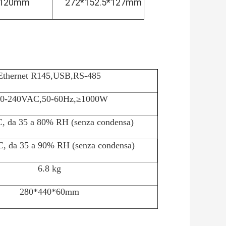
*120mm
272*152.5*127mm
Ethernet R145,USB,RS-485
00-240VAC,50-60Hz,≥1000W
'C, da 35 a 80% RH (senza condensa)
C, da 35 a 90% RH (senza condensa)
6.8 kg
280*440*60mm