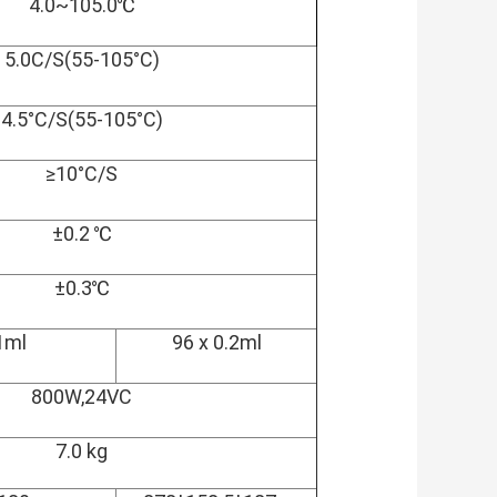
4.0~105.0℃
5.0C/S(55-105°C)
4.5°C/S(55-105°C)
≥10°C/S
±0.2 ℃
±0.3℃
1ml
96 x 0.2ml
800W,24VC
7.0 kg