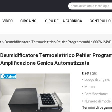
VIDEO
CIRCA NOI
GIRO DELLA FABBRICA
CONTROLLO 
r
Deumidificatore Termoelettrico Peltier Programmabile 800W 24VD
Deumidificatore Termoelettrico Peltier Progr
Amplificazione Genica Automatizzata
Dettagli:
Luogo di origine:
Marca:
Certificazione:
Numero di modell
Termini di pagame