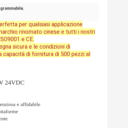
rogrammabile
,
erfetta per qualsiasi applicazione
rchio rinomato cinese e tutti i nostri
 ISO9001 e CE.
gna sicura e le condizioni di
apacità di fornitura di 500 pezzi al
W 24VDC
lenziosa e affidabile
attaforme
mente