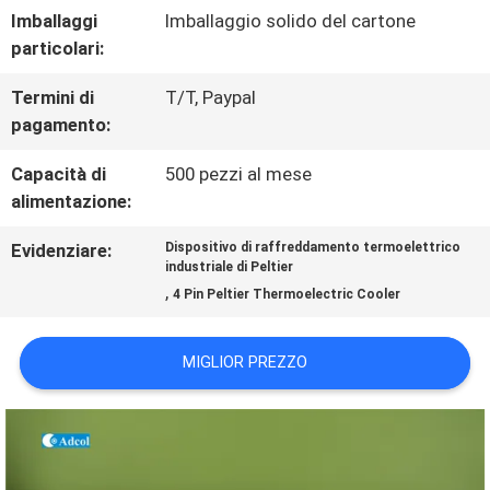
Imballaggi
Imballaggio solido del cartone
DELLA
particolari:
FABBRICA
Termini di
T/T, Paypal
pagamento:
CONTROLLO
Capacità di
500 pezzi al mese
alimentazione:
DI
Evidenziare:
Dispositivo di raffreddamento termoelettrico
QUALITÀ
industriale di Peltier
,
4 Pin Peltier Thermoelectric Cooler
CONTATTO
MIGLIOR PREZZO
STATI
UNITI