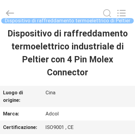
-
2026
Adcol
Electronics
Dispositivo di raffreddamento termoelettrico di Peltier
(Guangzhou)
Co.,
Dispositivo di raffreddamento
CASA
Ltd..
All
Rights
termoelettrico industriale di
Reserved.
PRODOTTI
Peltier con 4 Pin Molex
Connector
VIDEO
Luogo di
Cina
CIRCA
origine:
NOI
Marca:
Adcol
Certificazione:
ISO9001 , CE
GIRO