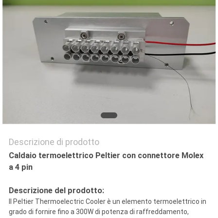
NOTIZIE
CASI
MAPPA
DEL
SITO
Descrizione di prodotto
Caldaio termoelettrico Peltier con connettore Molex
PRIVACY
a 4 pin
POLICY
Descrizione del prodotto:
Il Peltier Thermoelectric Cooler è un elemento termoelettrico in
grado di fornire fino a 300W di potenza di raffreddamento,