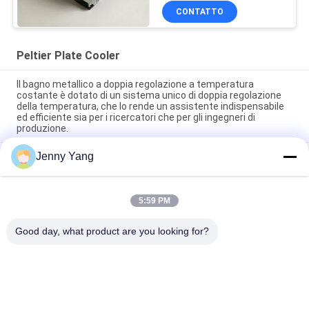
CONTATTO
Peltier Plate Cooler
Il bagno metallico a doppia regolazione a temperatura
costante è dotato di un sistema unico di doppia regolazione
della temperatura, che lo rende un assistente indispensabile
ed efficiente sia per i ricercatori che per gli ingegneri di
produzione.
Jenny Yang
Raffreddatore a piastra Peltier da 40W per dispositivi
industriali, diagnostica medica e raffreddamento di alimenti e
bevande
5:59 PM
80W Assemblaggio Raffreddatore Termoelettrico Aria-Piastra
con Design Ecologico Senza Refrigerante
Good day, what product are you looking for?
Categorie popolari
Tutti
Dispositivo Di 
Condizionatore 