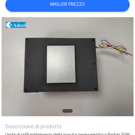
MAPPA
MIGLIOR PREZZO
DEL
SITO
PRIVACY
POLICY
Descrizione di prodotto
Unità di raffreddamento della piastra termoelettrica Peltier 50W