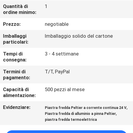
FABBRICA
Quantità di
1
ordine minimo:
CONTROLLO
Prezzo:
negotiable
DI
Imballaggi
Imballaggio solido del cartone
QUALITÀ
particolari:
Tempi di
3 - 4 settimane
consegna:
CONTATTO
STATI
Termini di
T/T, PayPal
pagamento:
UNITI
Capacità di
500 pezzi al mese
alimentazione:
NOTIZIE
Evidenziare:
,
Piastra fredda Peltier a corrente continua 24 V
,
Piastra fredda di alluminio a pinna Peltier
CASI
piastra fredda termoelettrica