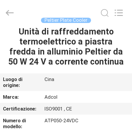
2026
Adcol
Electronics
(Guangzhou)
Co.,
Peltier Plate Cooler
Ltd..
All
Unità di raffreddamento
CASA
Rights
Reserved.
termoelettrico a piastra
PRODOTTI
fredda in alluminio Peltier da
50 W 24 V a corrente continua
VIDEO
Luogo di
Cina
origine:
CIRCA
NOI
Marca:
Adcol
Certificazione:
ISO9001 , CE
GIRO
Numero di
ATP050-24VDC
DELLA
modello: