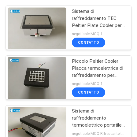
Sistema di
raffreddamento TEC
Peltier Plate Cooler per
diodi laser
negotiable MOQ:1
CONTATTO
Piccolo Peltier Cooler
Placca termoelettrica di
raffreddamento per
prova analitica
negotiable MOQ:1
CONTATTO
Sistema di
raffreddamento
termoelettrico portatile
Peltier Cold Plate Cooler
negotiable MOQ:Rifrescante termoelettrico Peltier