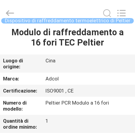
2026
Adcol
Electronics
(Guangzhou)
Co.,
Dispositivo di raffreddamento termoelettrico di Peltier
Ltd..
All
Modulo di raffreddamento a
CASA
Rights
Reserved.
16 fori TEC Peltier
PRODOTTI
Luogo di
Cina
origine:
VIDEO
Marca:
Adcol
CIRCA
Certificazione:
ISO9001 , CE
NOI
Numero di
Peltier PCR Modulo a 16 fori
modello:
GIRO
Quantità di
1
ordine minimo:
DELLA