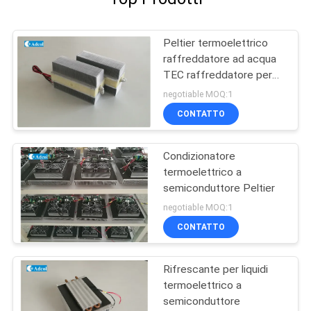
Peltier termoelettrico
raffreddatore ad acqua
TEC raffreddatore per
apparecchiature
negotiable MOQ:1
mediche
CONTATTO
Condizionatore
termoelettrico a
semiconduttore Peltier
negotiable MOQ:1
CONTATTO
Rifrescante per liquidi
termoelettrico a
semiconduttore