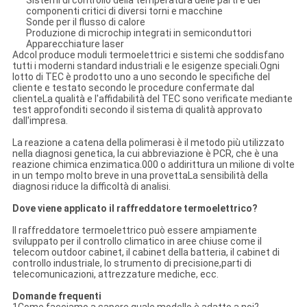
Sistemi di controllo della temperatura delle parti e dei
componenti critici di diversi torni e macchine
Sonde per il flusso di calore
Produzione di microchip integrati in semiconduttori
Apparecchiature laser
Adcol produce moduli termoelettrici e sistemi che soddisfano
tutti i moderni standard industriali e le esigenze speciali.Ogni
lotto di TEC è prodotto uno a uno secondo le specifiche del
cliente e testato secondo le procedure confermate dal
clienteLa qualità e l'affidabilità del TEC sono verificate mediante
test approfonditi secondo il sistema di qualità approvato
dall'impresa.
La reazione a catena della polimerasi è il metodo più utilizzato
nella diagnosi genetica, la cui abbreviazione è PCR, che è una
reazione chimica enzimatica.000 o addirittura un milione di volte
in un tempo molto breve in una provettaLa sensibilità della
diagnosi riduce la difficoltà di analisi.
Dove viene applicato il raffreddatore termoelettrico?
Il raffreddatore termoelettrico può essere ampiamente
sviluppato per il controllo climatico in aree chiuse come il
telecom outdoor cabinet, il cabinet della batteria, il cabinet di
controllo industriale, lo strumento di precisione,parti di
telecomunicazioni, attrezzature mediche, ecc.
Domande frequenti