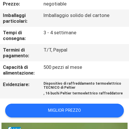
FABBRICA
Prezzo:
negotiable
Imballaggi
Imballaggio solido del cartone
CONTROLLO
particolari:
DI
Tempi di
3 - 4 settimane
consegna:
QUALITÀ
Termini di
T/T, Paypal
pagamento:
CONTATTO
Capacità di
500 pezzi al mese
STATI
alimentazione:
UNITI
Evidenziare:
Dispositivo di raffreddamento termoelettrico
TECNICO di Peltier
,
16 buchi Peltier termoelettrico raffreddatore
NOTIZIE
MIGLIOR PREZZO
CASI