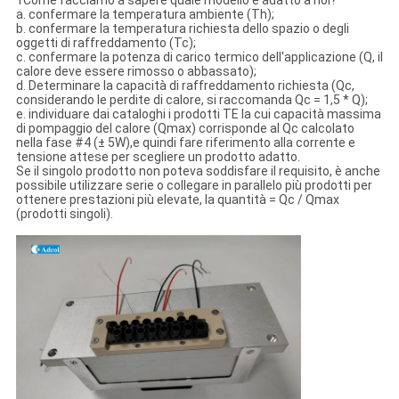
1Come facciamo a sapere quale modello è adatto a noi?
a. confermare la temperatura ambiente (Th);
b. confermare la temperatura richiesta dello spazio o degli
oggetti di raffreddamento (Tc);
c. confermare la potenza di carico termico dell'applicazione (Q, il
calore deve essere rimosso o abbassato);
d. Determinare la capacità di raffreddamento richiesta (Qc,
considerando le perdite di calore, si raccomanda Qc = 1,5 * Q);
e. individuare dai cataloghi i prodotti TE la cui capacità massima
di pompaggio del calore (Qmax) corrisponde al Qc calcolato
nella fase #4 (± 5W),e quindi fare riferimento alla corrente e
tensione attese per scegliere un prodotto adatto.
Se il singolo prodotto non poteva soddisfare il requisito, è anche
possibile utilizzare serie o collegare in parallelo più prodotti per
ottenere prestazioni più elevate, la quantità = Qc / Qmax
(prodotti singoli).